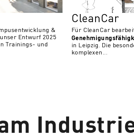
CleanCar
mpusentwicklung &
Für CleanCar bearbeit
Genehmigungsfähigke
 unser Entwurf 2025
in Trainings- und
in Leipzig. Die beson
komplexen...
am Industrie